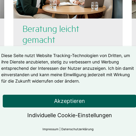
Bera­tung leicht
gemacht
Diese Seite nutzt Website Tracking-Technologien von Dritten, um
Der Beratungsnavigator unterstützt eine
ihre Dienste anzubieten, stetig zu verbessern und Werbung
ganzheitliche und strukturierte Beratung
entsprechend der Interessen der Nutzer anzuzeigen. Ich bin damit
und gibt Deinem Kunden so immer das
einverstanden und kann meine Einwilligung jederzeit mit Wirkung
Gefühl, die richtige Entscheidung zu
für die Zukunft widerrufen oder ändern.
treffen. Du profitierst von einer
unkomplizierten Software, die bis zur
Akzeptieren
Unterschrift komplett online ist und die Dir
hilft, alle gesetzlichen Anforderungen zu
Individuelle Cookie-Einstellungen
erfüllen.
Impressum
|
Datenschutzerklärung
Beratung