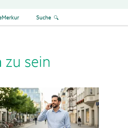
eMerkur
Suche
h
zu sein